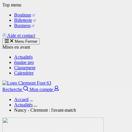
Aller
Top menu
au
Boutique
contenu
Billetterie
principal
Business
Aide et contact
Menu
Fermer
Mises en avant
Actualités
équipe pro
Classement
Calendrier
Recherche
Mon compte
Accueil
Actualités
Nancy - Clermont : l'avant-match