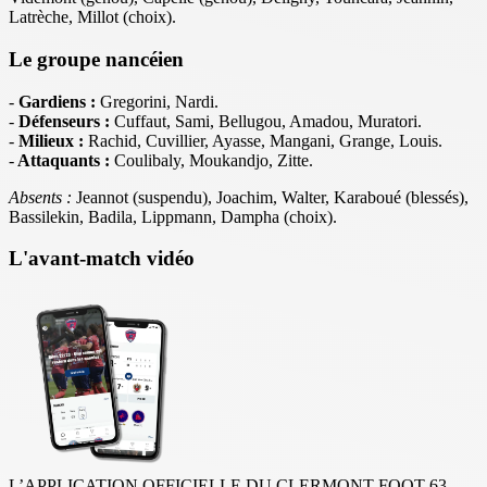
Latrèche, Millot (choix).
Le groupe nancéien
-
Gardiens :
Gregorini, Nardi.
-
Défenseurs :
Cuffaut, Sami, Bellugou, Amadou, Muratori.
-
Milieux :
Rachid, Cuvillier, Ayasse, Mangani, Grange, Louis.
-
Attaquants :
Coulibaly, Moukandjo, Zitte.
Absents :
Jeannot (suspendu), Joachim, Walter, Karaboué (blessés),
Bassilekin, Badila, Lippmann, Dampha
(choix).
L'avant-match vidéo
L’APPLICATION OFFICIELLE DU CLERMONT FOOT 63