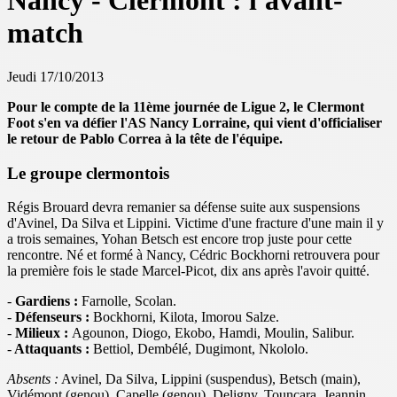
Nancy - Clermont : l'avant-
match
Jeudi 17/10/2013
Pour le compte de la 11ème journée de Ligue 2, le Clermont
Foot s'en va défier l'AS Nancy Lorraine, qui vient d'officialiser
le retour de Pablo Correa à la tête de l'équipe.
Le groupe clermontois
Régis Brouard devra remanier sa défense suite aux suspensions
d'Avinel, Da Silva et Lippini. Victime d'une fracture d'une main il y
a trois semaines, Yohan Betsch est encore trop juste pour cette
rencontre. Né et formé à Nancy, Cédric Bockhorni retrouvera pour
la première fois le stade Marcel-Picot, dix ans après l'avoir quitté.
-
Gardiens :
Farnolle, Scolan.
-
Défenseurs :
Bockhorni, Kilota, Imorou Salze.
-
Milieux :
Agounon, Diogo, Ekobo, Hamdi, Moulin, Salibur.
-
Attaquants :
Bettiol, Dembélé, Dugimont, Nkololo.
Absents :
Avinel, Da Silva, Lippini (suspendus), Betsch (main),
Vidémont (genou), Capelle (genou), Deligny, Touncara, Jeannin,