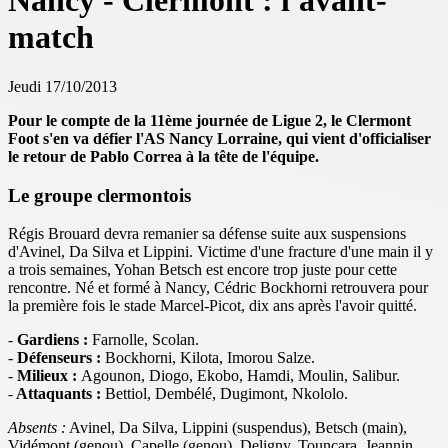
Nancy - Clermont : l'avant-
match
Jeudi 17/10/2013
Pour le compte de la 11ème journée de Ligue 2, le Clermont
Foot s'en va défier l'AS Nancy Lorraine, qui vient d'officialiser
le retour de Pablo Correa à la tête de l'équipe.
Le groupe clermontois
Régis Brouard devra remanier sa défense suite aux suspensions
d'Avinel, Da Silva et Lippini. Victime d'une fracture d'une main il y
a trois semaines, Yohan Betsch est encore trop juste pour cette
rencontre. Né et formé à Nancy, Cédric Bockhorni retrouvera pour
la première fois le stade Marcel-Picot, dix ans après l'avoir quitté.
-
Gardiens :
Farnolle, Scolan.
-
Défenseurs :
Bockhorni, Kilota, Imorou Salze.
-
Milieux :
Agounon, Diogo, Ekobo, Hamdi, Moulin, Salibur.
-
Attaquants :
Bettiol, Dembélé, Dugimont, Nkololo.
Absents :
Avinel, Da Silva, Lippini (suspendus), Betsch (main),
Vidémont (genou), Capelle (genou), Deligny, Touncara, Jeannin,