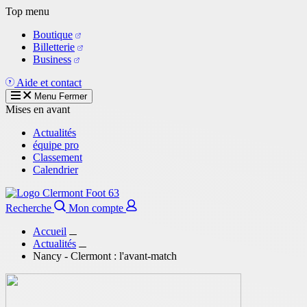
Aller
Top menu
au
Boutique
contenu
Billetterie
principal
Business
Aide et contact
Menu
Fermer
Mises en avant
Actualités
équipe pro
Classement
Calendrier
Recherche
Mon compte
Accueil
Actualités
Nancy - Clermont : l'avant-match