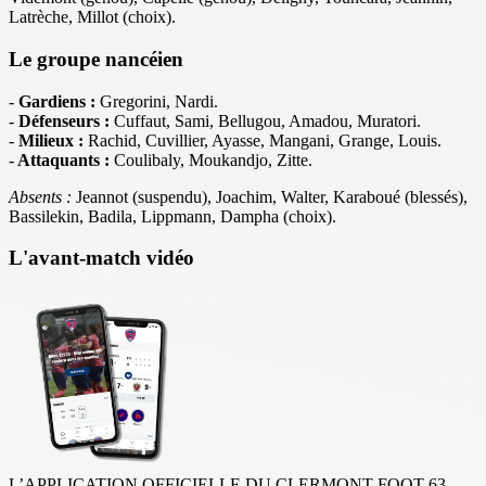
Latrèche, Millot (choix).
Le groupe nancéien
-
Gardiens :
Gregorini, Nardi.
-
Défenseurs :
Cuffaut, Sami, Bellugou, Amadou, Muratori.
-
Milieux :
Rachid, Cuvillier, Ayasse, Mangani, Grange, Louis.
-
Attaquants :
Coulibaly, Moukandjo, Zitte.
Absents :
Jeannot (suspendu), Joachim, Walter, Karaboué (blessés),
Bassilekin, Badila, Lippmann, Dampha
(choix).
L'avant-match vidéo
L’APPLICATION OFFICIELLE DU CLERMONT FOOT 63