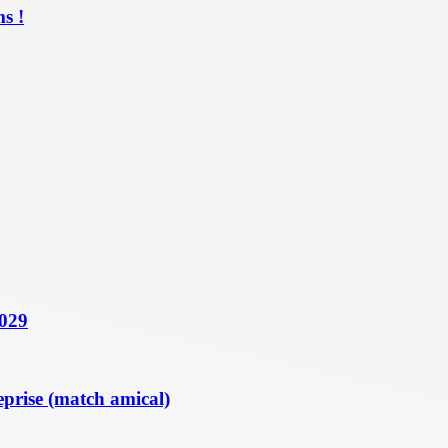
s !
2029
eprise (match amical)