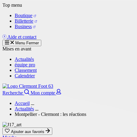
Aller
Top menu
au
Boutique
contenu
Billetterie
principal
Business
Aide et contact
Menu
Fermer
Mises en avant
Actualités
équipe pro
Classement
Calendrier
Recherche
Mon compte
Accueil
Actualités
Montpellier - Clermont : les réactions
Ajouter aux favoris