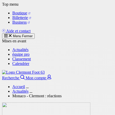
Aller
Top menu
au
Boutique
contenu
Billetterie
principal
Business
Aide et contact
Menu
Fermer
Mises en avant
Actualités
équipe pro
Classement
Calendrier
Recherche
Mon compte
Accueil
Actualités
Monaco - Clermont : réactions