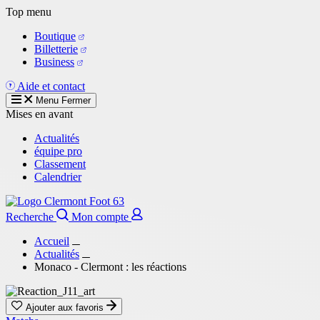
Aller
Top menu
au
Boutique
contenu
Billetterie
principal
Business
Aide et contact
Menu
Fermer
Mises en avant
Actualités
équipe pro
Classement
Calendrier
Recherche
Mon compte
Accueil
Actualités
Monaco - Clermont : les réactions
Ajouter aux favoris