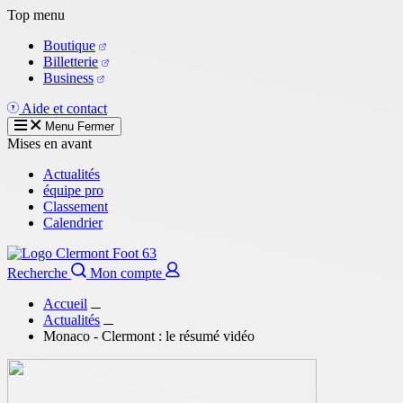
Aller
Top menu
au
Boutique
contenu
Billetterie
principal
Business
Aide et contact
Menu
Fermer
Mises en avant
Actualités
équipe pro
Classement
Calendrier
Recherche
Mon compte
Accueil
Actualités
Monaco - Clermont : le résumé vidéo