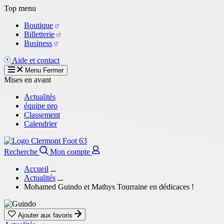
Aller
Top menu
au
Boutique
contenu
Billetterie
principal
Business
Aide et contact
Menu
Fermer
Mises en avant
Actualités
équipe pro
Classement
Calendrier
Recherche
Mon compte
Accueil
Actualités
Mohamed Guindo et Mathys Tourraine en dédicaces !
Ajouter aux favoris