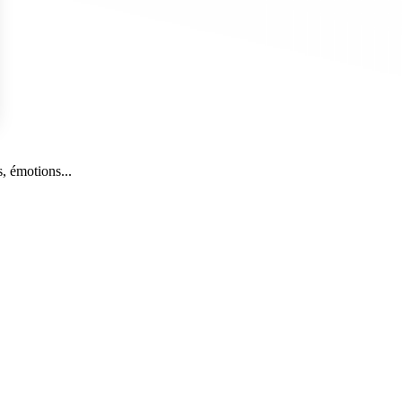
s Options
, émotions...
ètres de confidentialité, en garantissant la conformité avec le