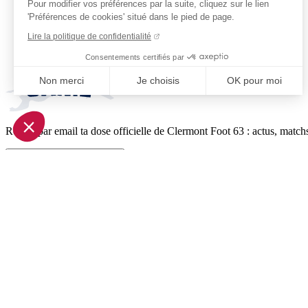
Pour modifier vos préférences par la suite, cliquez sur le lien
'Préférences de cookies' situé dans le pied de page.
Lire la politique de confidentialité
Consentements certifiés par
Non merci
Je choisis
OK pour moi
Axeptio consent
Plateforme de Gestion du Consentement : Personnalisez vo
Reçois par email ta dose officielle de Clermont Foot 63 : actus, matchs
Notre plateforme vous permet d'adapter et de gérer vos param
Je m'inscris à la newsletter
Pied de page (liens légaux)
© 2026 Clermont Foot 63
Présentation Générale
Mentions légales
Politique de confidentialité
Plan du site
Accessibilité: Partiellement conforme
Conditions générales de vente
Gestion des cookies
Réalisé par