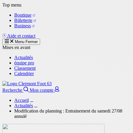
Aller
Top menu
au
Boutique
contenu
Billetterie
principal
Business
Aide et contact
Menu
Fermer
Mises en avant
Actualités
équipe pro
Classement
Calendrier
Recherche
Mon compte
Accueil
Actualités
Modification du planning : Entrainement du samedi 27/08
annulé