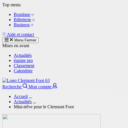
Aller
Top menu
au
Boutique
contenu
Billetterie
principal
Business
Aide et contact
Menu
Fermer
Mises en avant
Actualités
équipe pro
Classement
Calendrier
Recherche
Mon compte
Accueil
Actualités
Mini-trêve pour le Clermont Foot