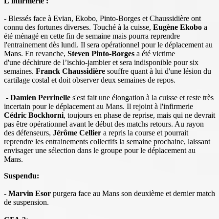
L'infirmerie :
- Blessés face à Evian, Ekobo, Pinto-Borges et Chaussidière ont
connu des fortunes diverses. Touché à la cuisse,
Eugène Ekobo
a
été ménagé en cette fin de semaine mais pourra reprendre
l'entrainement dès lundi. Il sera opérationnel pour le déplacement au
Mans. En revanche,
Steven Pinto-Borges
a été victime
d'une déchirure de l’ischio-jambier et sera indisponible pour six
semaines.
Franck Chaussidière
souffre quant à lui d'une lésion du
cartilage costal et doit observer deux semaines de repos.
-
Damien Perrinelle
s'est fait une élongation à la cuisse et reste très
incertain pour le déplacement au Mans. Il rejoint à l'infirmerie
Cédric Bockhorni
, toujours en phase de reprise, mais qui ne devrait
pas être opérationnel avant le début des matchs retours. Au rayon
des défenseurs,
Jérôme Cellier
a repris la course et pourrait
reprendre les entrainements collectifs la semaine prochaine, laissant
envisager une sélection dans le groupe pour le déplacement au
Mans.
Suspendu:
-
Marvin Esor
purgera face au Mans son deuxième et dernier match
de suspension.