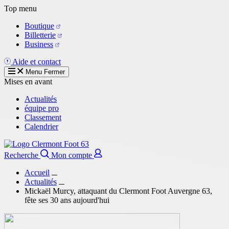
Aller
Top menu
au
Boutique
contenu
Billetterie
principal
Business
Aide et contact
Menu
Fermer
Mises en avant
Actualités
équipe pro
Classement
Calendrier
Recherche
Mon compte
Accueil
Actualités
Mickaël Murcy, attaquant du Clermont Foot Auvergne 63,
fête ses 30 ans aujourd'hui