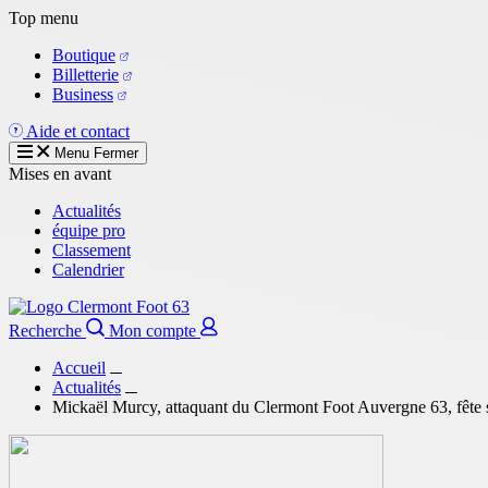
Aller
Top menu
au
Boutique
contenu
Billetterie
principal
Business
Aide et contact
Menu
Fermer
Mises en avant
Actualités
équipe pro
Classement
Calendrier
Recherche
Mon compte
Accueil
Actualités
Mickaël Murcy, attaquant du Clermont Foot Auvergne 63, fête s