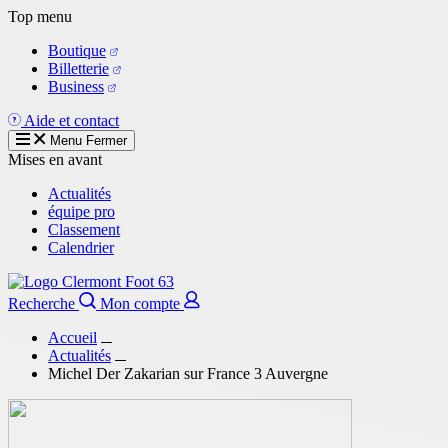
Aller
Top menu
au
Boutique
contenu
Billetterie
principal
Business
Aide et contact
Menu
Fermer
Mises en avant
Actualités
équipe pro
Classement
Calendrier
Recherche
Mon compte
Accueil
Actualités
Michel Der Zakarian sur France 3 Auvergne