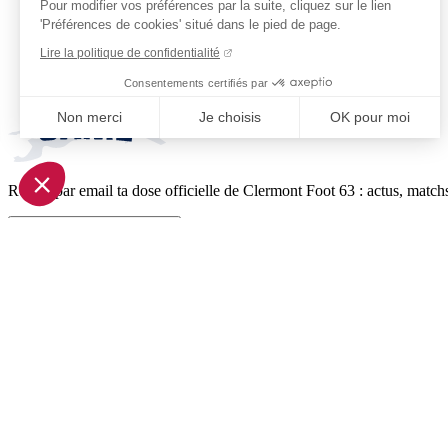
Pour modifier vos préférences par la suite, cliquez sur le lien
'Préférences de cookies' situé dans le pied de page.
Lire la politique de confidentialité
Consentements certifiés par
Non merci
Je choisis
OK pour moi
Axeptio consent
Plateforme de Gestion du Consentement : Personnalisez vo
Reçois par email ta dose officielle de Clermont Foot 63 : actus, matchs
Notre plateforme vous permet d'adapter et de gérer vos param
Je m'inscris à la newsletter
Pied de page (liens légaux)
© 2026 Clermont Foot 63
Présentation Générale
Mentions légales
Politique de confidentialité
Plan du site
Accessibilité: Partiellement conforme
Conditions générales de vente
Gestion des cookies
Réalisé par