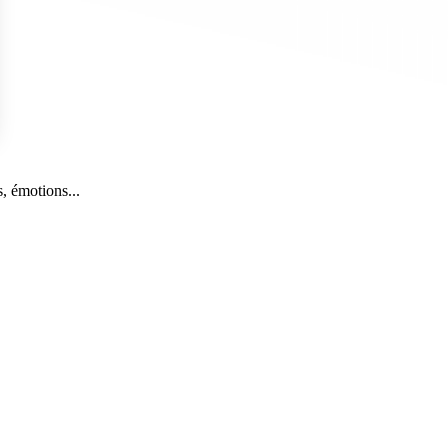
s Options
, émotions...
ètres de confidentialité, en garantissant la conformité avec le