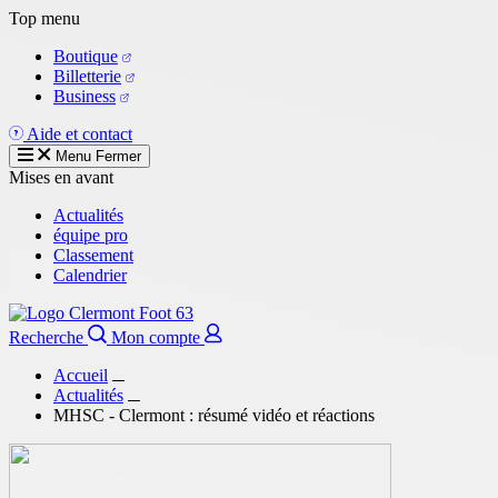
Aller
Top menu
au
Boutique
contenu
Billetterie
principal
Business
Aide et contact
Menu
Fermer
Mises en avant
Actualités
équipe pro
Classement
Calendrier
Recherche
Mon compte
Accueil
Actualités
MHSC - Clermont : résumé vidéo et réactions