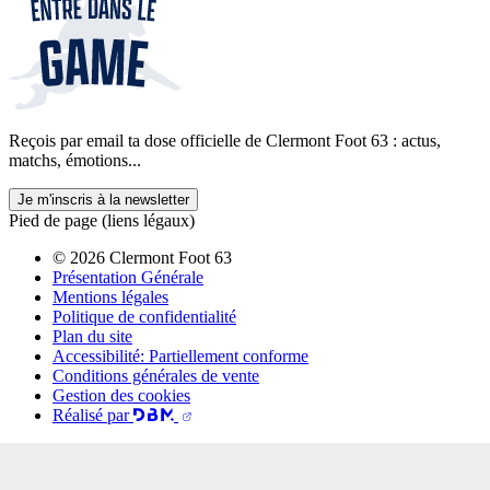
Reçois par email ta dose officielle de Clermont Foot 63 : actus,
matchs, émotions...
Je m'inscris à la newsletter
Pied de page (liens légaux)
© 2026 Clermont Foot 63
Présentation Générale
Mentions légales
Politique de confidentialité
Plan du site
Accessibilité: Partiellement conforme
Conditions générales de vente
Gestion des cookies
Réalisé par