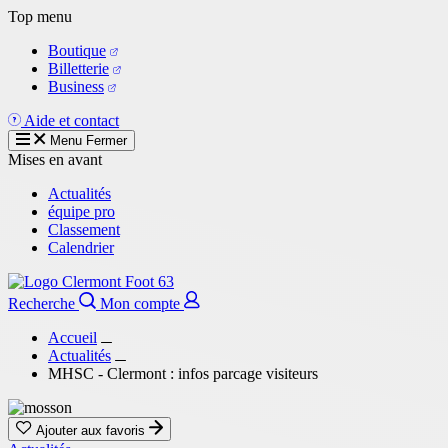
Aller
Top menu
au
Boutique
contenu
Billetterie
principal
Business
Aide et contact
Menu
Fermer
Mises en avant
Actualités
équipe pro
Classement
Calendrier
Recherche
Mon compte
Accueil
Actualités
MHSC - Clermont : infos parcage visiteurs
Ajouter aux favoris