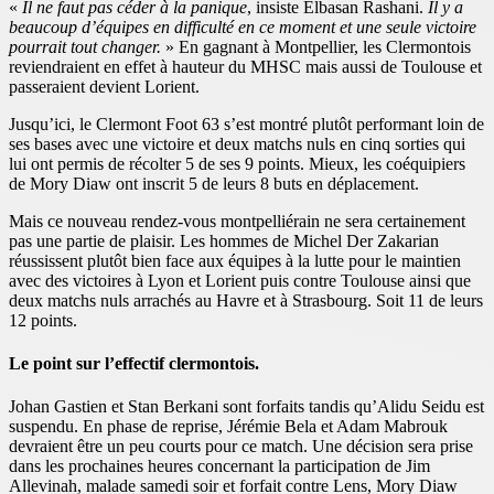
«
Il ne faut pas céder à la panique
, insiste Elbasan Rashani.
Il y a
beaucoup d’équipes en difficulté en ce moment et une seule victoire
pourrait tout changer.
» En gagnant à Montpellier, les Clermontois
reviendraient en effet à hauteur du MHSC mais aussi de Toulouse et
passeraient devient Lorient.
Jusqu’ici, le Clermont Foot 63 s’est montré plutôt performant loin de
ses bases avec une victoire et deux matchs nuls en cinq sorties qui
lui ont permis de récolter 5 de ses 9 points. Mieux, les coéquipiers
de Mory Diaw ont inscrit 5 de leurs 8 buts en déplacement.
Mais ce nouveau rendez-vous montpelliérain ne sera certainement
pas une partie de plaisir. Les hommes de Michel Der Zakarian
réussissent plutôt bien face aux équipes à la lutte pour le maintien
avec des victoires à Lyon et Lorient puis contre Toulouse ainsi que
deux matchs nuls arrachés au Havre et à Strasbourg. Soit 11 de leurs
12 points.
Le point sur l’effectif clermontois.
Johan Gastien et Stan Berkani sont forfaits tandis qu’Alidu Seidu est
suspendu. En phase de reprise, Jérémie Bela et Adam Mabrouk
devraient être un peu courts pour ce match. Une décision sera prise
dans les prochaines heures concernant la participation de Jim
Allevinah, malade samedi soir et forfait contre Lens, Mory Diaw