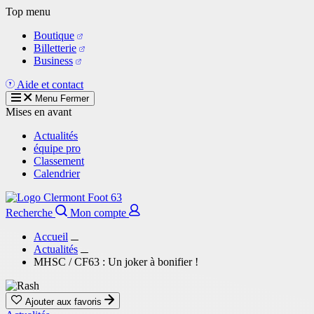
Aller
Top menu
au
Boutique
contenu
Billetterie
principal
Business
Aide et contact
Menu
Fermer
Mises en avant
Actualités
équipe pro
Classement
Calendrier
Recherche
Mon compte
Accueil
Actualités
MHSC / CF63 : Un joker à bonifier !
Ajouter aux favoris