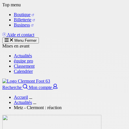
Aller
Top menu
au
Boutique
contenu
Billetterie
principal
Business
Aide et contact
Menu
Fermer
Mises en avant
Actualités
équipe pro
Classement
Calendrier
Recherche
Mon compte
Accueil
Actualités
Metz - Clermont : réaction