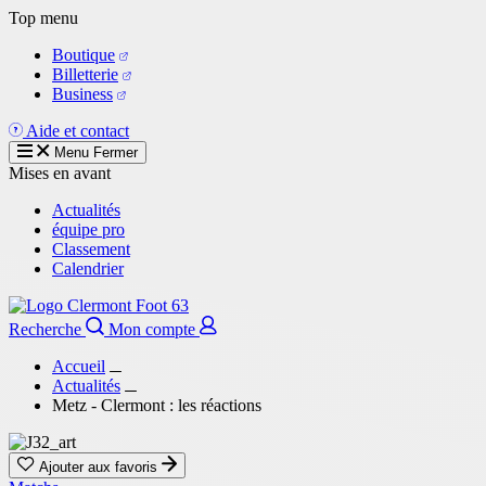
Aller
Top menu
au
Boutique
contenu
Billetterie
principal
Business
Aide et contact
Menu
Fermer
Mises en avant
Actualités
équipe pro
Classement
Calendrier
Recherche
Mon compte
Accueil
Actualités
Metz - Clermont : les réactions
Ajouter aux favoris