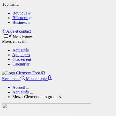
Aller
Top menu
au
Boutique
contenu
Billetterie
principal
Business
Aide et contact
Menu
Fermer
Mises en avant
Actualités
équipe pro
Classement
Calendrier
Recherche
Mon compte
Accueil
Actualités
Metz - Clermont : les groupes