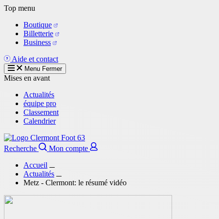
Aller
Top menu
au
Boutique
contenu
Billetterie
principal
Business
Aide et contact
Menu
Fermer
Mises en avant
Actualités
équipe pro
Classement
Calendrier
Recherche
Mon compte
Accueil
Actualités
Metz - Clermont: le résumé vidéo