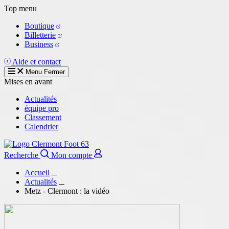
Aller
Top menu
au
Boutique
contenu
Billetterie
principal
Business
Aide et contact
Menu
Fermer
Mises en avant
Actualités
équipe pro
Classement
Calendrier
Recherche
Mon compte
Accueil
Actualités
Metz - Clermont : la vidéo