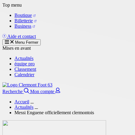
Aller
Top menu
au
Boutique
contenu
Billetterie
principal
Business
Aide et contact
Menu
Fermer
Mises en avant
Actualités
équipe pro
Classement
Calendrier
Recherche
Mon compte
Accueil
Actualités
Messi Enguene officiellement clermontois