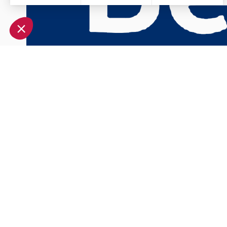
Axeptio consent
Plateforme de Gestion du Consentement : Personnalisez vo
Notre plateforme vous permet d'adapter et de gérer vos param