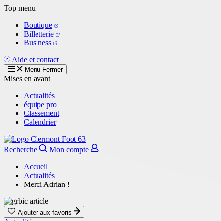
Aller
Top menu
au
Boutique
contenu
Billetterie
principal
Business
Aide et contact
Menu
Fermer
Mises en avant
Actualités
équipe pro
Classement
Calendrier
Recherche
Mon compte
Accueil
Actualités
Merci Adrian !
Ajouter aux favoris