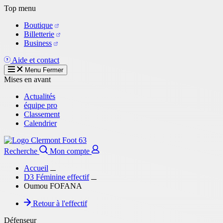
Aller
Top menu
au
Boutique
contenu
Billetterie
principal
Business
Aide et contact
Menu
Fermer
Mises en avant
Actualités
équipe pro
Classement
Calendrier
Recherche
Mon compte
Accueil
D3 Féminine effectif
Oumou FOFANA
Retour à l'effectif
Défenseur