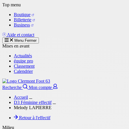
Aller
Top menu
au
Boutique
contenu
Billetterie
principal
Business
Aide et contact
Menu
Fermer
Mises en avant
Actualités
équipe pro
Classement
Calendrier
Recherche
Mon compte
Accueil
D3 Féminine effectif
Melody LAPIERRE
Retour à l'effectif
Milieu