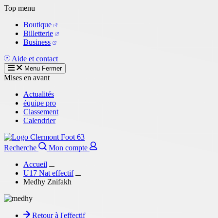
Aller
Top menu
au
Boutique
contenu
Billetterie
principal
Business
Aide et contact
Menu
Fermer
Mises en avant
Actualités
équipe pro
Classement
Calendrier
Recherche
Mon compte
Accueil
U17 Nat effectif
Medhy Znifakh
Retour à l'effectif