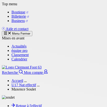
Aller
Top menu
au
Boutique
contenu
Billetterie
principal
Business
Aide et contact
Menu
Fermer
Mises en avant
Actualités
équipe pro
Classement
Calendrier
Recherche
Mon compte
Accueil
U17 Nat effectif
Maxence Soulet
Retour à l'effectif