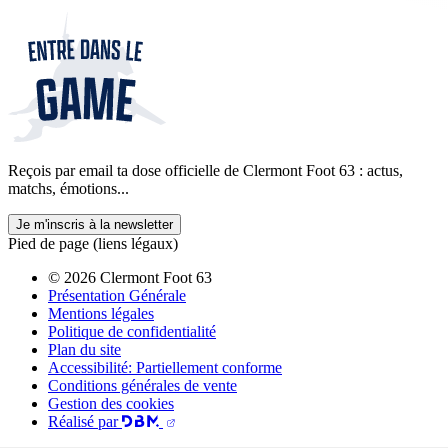
Reçois par email ta dose officielle de Clermont Foot 63 : actus,
matchs, émotions...
Je m'inscris à la newsletter
Pied de page (liens légaux)
© 2026 Clermont Foot 63
Présentation Générale
Mentions légales
Politique de confidentialité
Plan du site
Accessibilité: Partiellement conforme
Conditions générales de vente
Gestion des cookies
Réalisé par