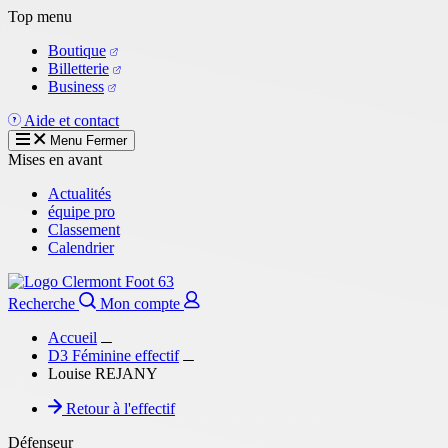
Aller
Top menu
au
Boutique
contenu
Billetterie
principal
Business
Aide et contact
Menu
Fermer
Mises en avant
Actualités
équipe pro
Classement
Calendrier
Recherche
Mon compte
Accueil
D3 Féminine effectif
Louise REJANY
Retour à l'effectif
Défenseur