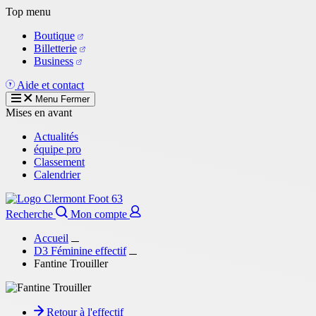
Aller
Top menu
au
Boutique
contenu
Billetterie
principal
Business
Aide et contact
Menu
Fermer
Mises en avant
Actualités
équipe pro
Classement
Calendrier
Recherche
Mon compte
Accueil
D3 Féminine effectif
Fantine Trouiller
Retour à l'effectif