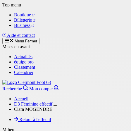
Aller
Top menu
au
Boutique
contenu
Billetterie
principal
Business
Aide et contact
Menu
Fermer
Mises en avant
Actualités
équipe pro
Classement
Calendrier
Recherche
Mon compte
Accueil
D3 Féminine effectif
Clara MOGENDRE
Retour à l'effectif
Milieu