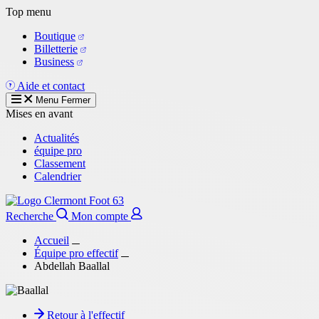
Aller
Top menu
au
Boutique
contenu
Billetterie
principal
Business
Aide et contact
Menu
Fermer
Mises en avant
Actualités
équipe pro
Classement
Calendrier
Recherche
Mon compte
Accueil
Équipe pro effectif
Abdellah Baallal
Retour à l'effectif