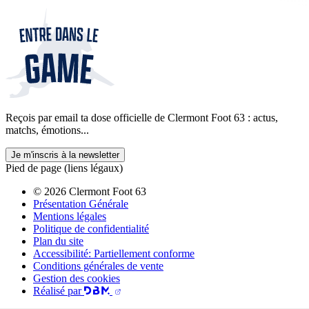
Reçois par email ta dose officielle de Clermont Foot 63 : actus,
matchs, émotions...
Je m'inscris à la newsletter
Pied de page (liens légaux)
© 2026 Clermont Foot 63
Présentation Générale
Mentions légales
Politique de confidentialité
Plan du site
Accessibilité: Partiellement conforme
Conditions générales de vente
Gestion des cookies
Réalisé par