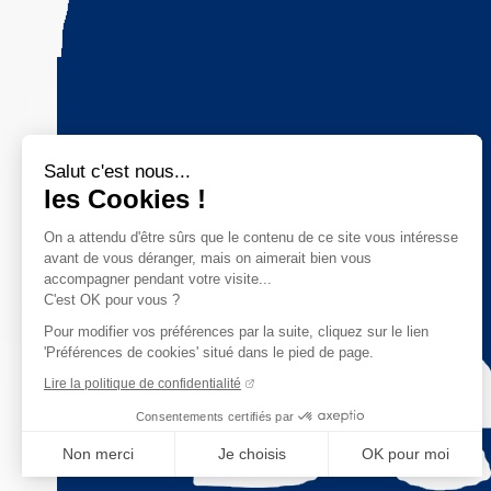
Salut c'est nous...
les Cookies !
On a attendu d'être sûrs que le contenu de ce site vous intéresse
avant de vous déranger, mais on aimerait bien vous
accompagner pendant votre visite...
C'est OK pour vous ?
Pour modifier vos préférences par la suite, cliquez sur le lien
'Préférences de cookies' situé dans le pied de page.
Lire la politique de confidentialité
Consentements certifiés par
Non merci
Je choisis
OK pour moi
Axeptio consent