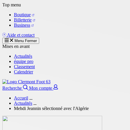
Aller
Top menu
au
Boutique
contenu
Billetterie
principal
Business
Aide et contact
Menu
Fermer
Mises en avant
Actualités
équipe pro
Classement
Calendrier
Recherche
Mon compte
Accueil
Actualités
Mehdi Jeannin sélectionné avec l'Algérie