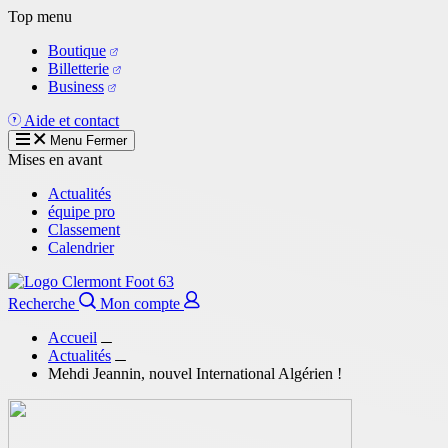
Aller
Top menu
au
Boutique
contenu
Billetterie
principal
Business
Aide et contact
Menu
Fermer
Mises en avant
Actualités
équipe pro
Classement
Calendrier
Recherche
Mon compte
Accueil
Actualités
Mehdi Jeannin, nouvel International Algérien !