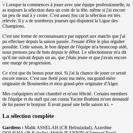
« Lorsque tu commences à jouer avec une équipe professionnelle, tu
as toujours la sélection dans un coin de la tête, même si j'ai encore
un peu de mal à y croire. C'est assez fou car la sélection est très
relevée. Il y a de nombreux joueurs qui disputent la Ligue des
Champions.
C'est une forme de reconnaissance par rapport aux matchs que j'ai
pu effectuer depuis la saison passée. J'essaie d'être le plus régulier
possible. Cette saison, le bon départ de l'équipe m'a beaucoup aidé,
nous prenons peu de buts depuis le début. Le sélectionneur m'a dit
qu'il me suivait depuis un an, que j'étais jeune et que j'avais encore
une marge de progression.
Ce n'est que du bonus pour moi. Si j'ai la chance de jouer ce serait
encore mieux. C'est une fierté pour ma mère, ma grand-mère
originaire de Boumerdes et mon grand-père originaire d'Alger.
Mes coéquipiers m'ont chambré et m'ont félicité. Certains membres
de l'équipe et du staff qui ont connu Yacine Brahimi m'ont demandé
de lui passer le bonjour. Il avait passé une belle saison ici. »
La sélection complète
Gardiens :
Malik ASSELAH (CR Belouizdad), Azzedine
DOUKHA (JS Kabylie), Mehdi JEANNIN (Clermont Foot),