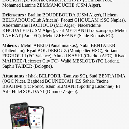
Mohamed Lamine ZEMMAMOUCHE (USM Alger).
Défenseurs :
Brahim BOUDEBOUDA (USM Alger), Hichem
BELKAROUI (Club Africain), Faouzi GHOULAM (SSC Naples),
Abderahmane HACHOUD (MC Alger), Nacereddine
KHOUALED (USM Alger), Carl MEDJANI (Trabzonspor), Mehdi
TAHRAT (Paris FC), Mehdi ZEFFANE (Stade Rennais FC).
Milieux :
Mehdi ABEID (Panathinaïkos), Nabil BENTALEB
(Tottenham), Ryad BOUDEBOUZ (Montpellier HSC), Sofiane
FEGHOULI (FC Valence), Ahmed KASHI (Charlton AFC), Riyad
MAHREZ (Leicester City FC), Walid MESLOUB (FC Lorient),
Saphir TAÏDER (Bologne).
Attaquants :
Ishak BELFODIL (Baniyas SC), Saïd BENRAHMA
(OGC Nice), Baghdad BOUNEDJAH (ES Sahel), Yacine
BRAHIMI (FC Porto), Islam SLIMANI (Sporting Lisbonne), El
Arbi Hillel SOUDANI (Dinamo Zagreb).