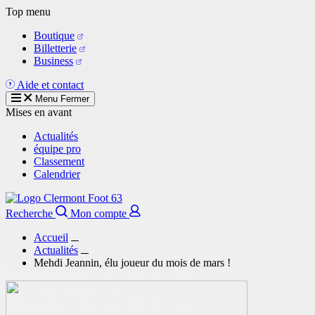
Aller
Top menu
au
Boutique
contenu
Billetterie
principal
Business
Aide et contact
Menu
Fermer
Mises en avant
Actualités
équipe pro
Classement
Calendrier
Recherche
Mon compte
Accueil
Actualités
Mehdi Jeannin, élu joueur du mois de mars !