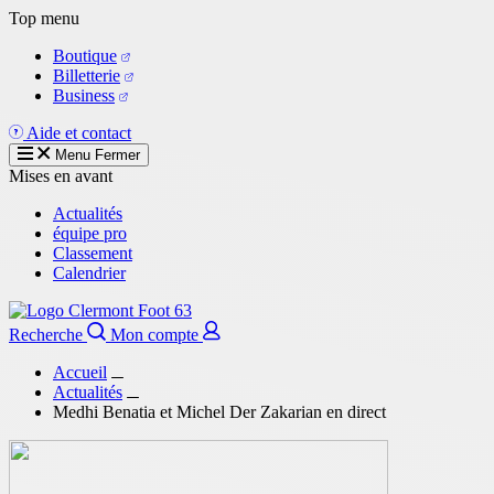
Aller
Top menu
au
Boutique
contenu
Billetterie
principal
Business
Aide et contact
Menu
Fermer
Mises en avant
Actualités
équipe pro
Classement
Calendrier
Recherche
Mon compte
Accueil
Actualités
Medhi Benatia et Michel Der Zakarian en direct