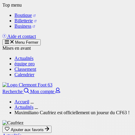
Aller
Top menu
au
Boutique
contenu
Billetterie
principal
Business
Aide et contact
Menu
Fermer
Mises en avant
Actualités
équipe pro
Classement
Calendrier
Recherche
Mon compte
Accueil
Actualités
Maximiliano Caufriez est officiellement un joueur du CF63 !
Ajouter aux favoris