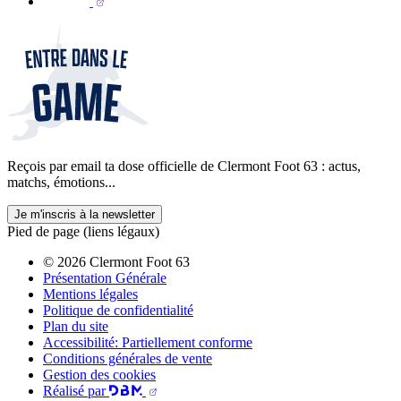
Reçois par email ta dose officielle de Clermont Foot 63 : actus,
matchs, émotions...
Je m'inscris à la newsletter
Pied de page (liens légaux)
© 2026 Clermont Foot 63
Présentation Générale
Mentions légales
Politique de confidentialité
Plan du site
Accessibilité: Partiellement conforme
Conditions générales de vente
Gestion des cookies
Réalisé par