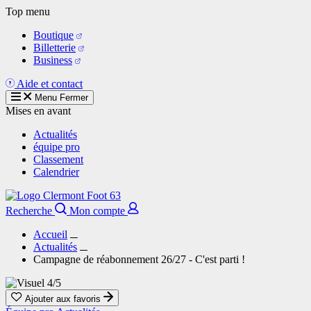
Aller
Top menu
au
Boutique
contenu
Billetterie
principal
Business
Aide et contact
Menu
Fermer
Mises en avant
Actualités
équipe pro
Classement
Calendrier
Recherche
Mon compte
Accueil
Actualités
Campagne de réabonnement 26/27 - C'est parti !
Ajouter aux favoris