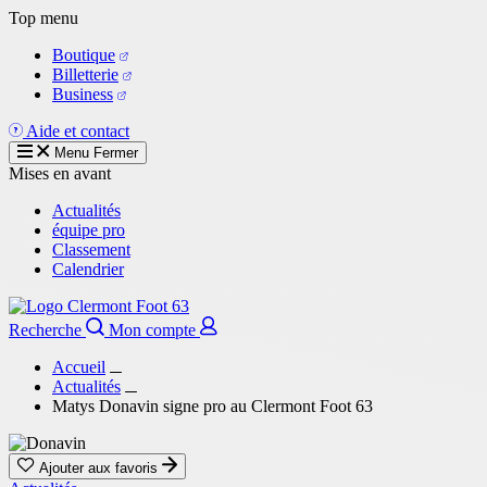
Aller
Top menu
au
Boutique
contenu
Billetterie
principal
Business
Aide et contact
Menu
Fermer
Mises en avant
Actualités
équipe pro
Classement
Calendrier
Recherche
Mon compte
Accueil
Actualités
Matys Donavin signe pro au Clermont Foot 63
Ajouter aux favoris