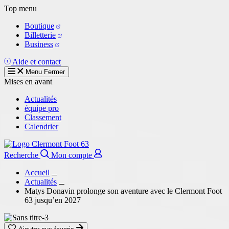
Aller
Top menu
au
Boutique
contenu
Billetterie
principal
Business
Aide et contact
Menu
Fermer
Mises en avant
Actualités
équipe pro
Classement
Calendrier
Recherche
Mon compte
Accueil
Actualités
Matys Donavin prolonge son aventure avec le Clermont Foot
63 jusqu’en 2027