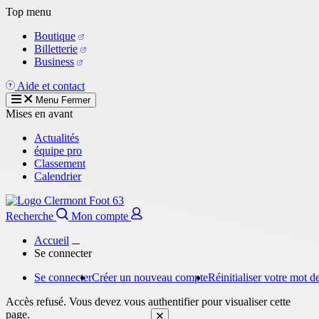
Aller
Top menu
au
Boutique
contenu
Billetterie
principal
Business
Aide et contact
Menu
Fermer
Mises en avant
Actualités
équipe pro
Classement
Calendrier
Recherche
Mon compte
Accueil
Se connecter
Se connecter
Créer un nouveau compte
Réinitialiser votre mot d
Onglets
Message
Accès refusé. Vous devez vous authentifier pour visualiser cette
principaux
d'erreur
page.