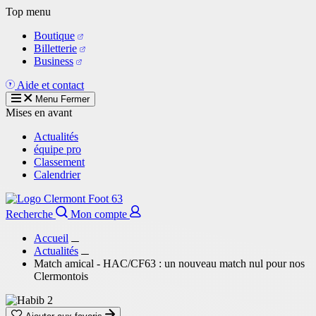
Aller
Top menu
au
Boutique
contenu
Billetterie
principal
Business
Aide et contact
Menu
Fermer
Mises en avant
Actualités
équipe pro
Classement
Calendrier
Recherche
Mon compte
Accueil
Actualités
Match amical - HAC/CF63 : un nouveau match nul pour nos
Clermontois