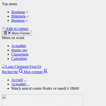
Aller
Top menu
au
Boutique
contenu
Billetterie
principal
Business
Aide et contact
Menu
Fermer
Mises en avant
Actualités
équipe pro
Classement
Calendrier
Recherche
Mon compte
Accueil
Actualités
Match amical contre Rodez ce mardi à 18h00