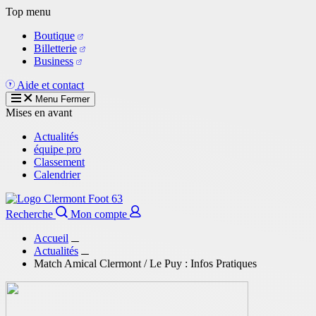
Aller
Top menu
au
Boutique
contenu
Billetterie
principal
Business
Aide et contact
Menu
Fermer
Mises en avant
Actualités
équipe pro
Classement
Calendrier
Recherche
Mon compte
Accueil
Actualités
Match Amical Clermont / Le Puy : Infos Pratiques