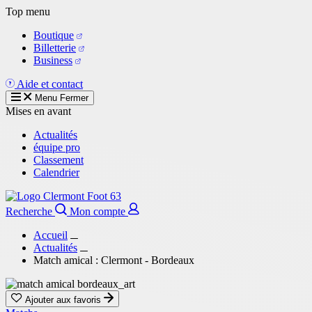
Aller
Top menu
au
Boutique
contenu
Billetterie
principal
Business
Aide et contact
Menu
Fermer
Mises en avant
Actualités
équipe pro
Classement
Calendrier
Recherche
Mon compte
Accueil
Actualités
Match amical : Clermont - Bordeaux
Ajouter aux favoris