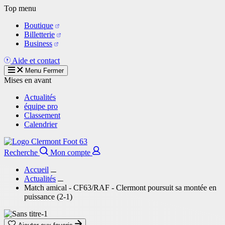
Aller
Top menu
au
Boutique
contenu
Billetterie
principal
Business
Aide et contact
Menu
Fermer
Mises en avant
Actualités
équipe pro
Classement
Calendrier
Recherche
Mon compte
Accueil
Actualités
Match amical - CF63/RAF - Clermont poursuit sa montée en
puissance (2-1)