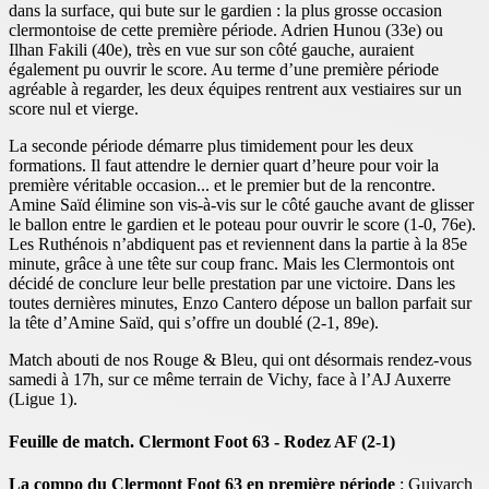
dans la surface, qui bute sur le gardien : la plus grosse occasion
clermontoise de cette première période. Adrien Hunou (33e) ou
Ilhan Fakili (40e), très en vue sur son côté gauche, auraient
également pu ouvrir le score. Au terme d’une première période
agréable à regarder, les deux équipes rentrent aux vestiaires sur un
score nul et vierge.
La seconde période démarre plus timidement pour les deux
formations. Il faut attendre le dernier quart d’heure pour voir la
première véritable occasion... et le premier but de la rencontre.
Amine Saïd élimine son vis-à-vis sur le côté gauche avant de glisser
le ballon entre le gardien et le poteau pour ouvrir le score (1-0, 76e).
Les Ruthénois n’abdiquent pas et reviennent dans la partie à la 85e
minute, grâce à une tête sur coup franc. Mais les Clermontois ont
décidé de conclure leur belle prestation par une victoire. Dans les
toutes dernières minutes, Enzo Cantero dépose un ballon parfait sur
la tête d’Amine Saïd, qui s’offre un doublé (2-1, 89e).
Match abouti de nos Rouge & Bleu, qui ont désormais rendez-vous
samedi à 17h, sur ce même terrain de Vichy, face à l’AJ Auxerre
(Ligue 1).
Feuille de match. Clermont Foot 63 - Rodez AF (2-1)
La compo du Clermont Foot 63 en première période
: Guivarch