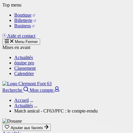
Aller
Top menu
au
Boutique
contenu
Billetterie
principal
Business
Aide et contact
Menu
Fermer
Mises en avant
Actualités
équipe pro
Classement
Calendrier
Recherche
Mon compte
Accueil
Actualités
Match amical - CF63/PFC : le compte-rendu
Ajouter aux favoris