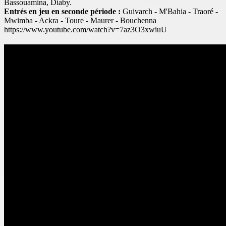
Bassouamina, Diaby.
Entrés en jeu en seconde période :
Guivarch - M'Bahia - Traoré -
Mwimba - Ackra - Toure - Maurer - Bouchenna
https://www.youtube.com/watch?v=7az3O3xwiuU