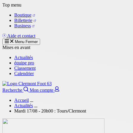
Aller
Top menu
au
Boutique
contenu
Billetterie
principal
Business
Aide et contact
Menu
Fermer
Mises en avant
Actualités
équipe pro
Classement
Calendrier
Recherche
Mon compte
Accueil
Actualités
Mardi 17/08 - 20h00 : Tours/Clermont