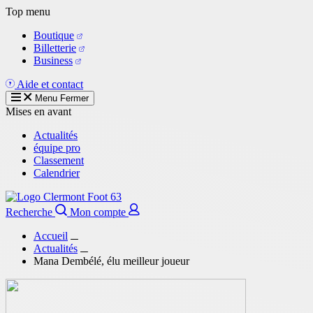
Aller
Top menu
au
Boutique
contenu
Billetterie
principal
Business
Aide et contact
Menu
Fermer
Mises en avant
Actualités
équipe pro
Classement
Calendrier
Recherche
Mon compte
Accueil
Actualités
Mana Dembélé, élu meilleur joueur