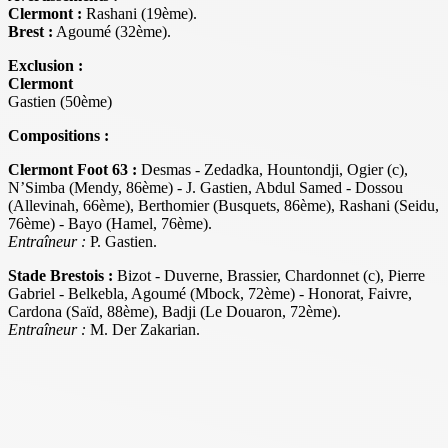
Clermont :
Rashani (19ème).
Brest :
Agoumé (32ème).
Exclusion :
Clermont
Gastien (50ème)
Compositions :
Clermont Foot 63 :
Desmas - Zedadka, Hountondji, Ogier (c),
N’Simba (Mendy, 86ème) - J. Gastien, Abdul Samed - Dossou
(Allevinah, 66ème), Berthomier (Busquets, 86ème), Rashani (Seidu,
76ème) - Bayo (Hamel, 76ème).
Entraîneur :
P. Gastien.
Stade Brestois :
Bizot - Duverne, Brassier, Chardonnet (c), Pierre
Gabriel - Belkebla, Agoumé (Mbock, 72ème) - Honorat, Faivre,
Cardona (Saïd, 88ème), Badji (Le Douaron, 72ème).
Entraîneur :
M. Der Zakarian.