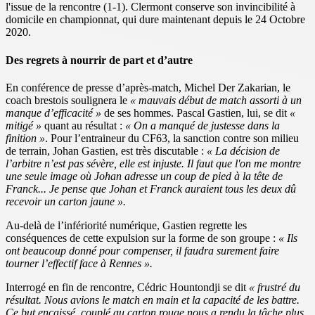
l'issue de la rencontre (1-1). Clermont conserve son invincibilité à
domicile en championnat, qui dure maintenant depuis le 24 Octobre
2020.
Des regrets à nourrir de part et d’autre
En conférence de presse d’après-match, Michel Der Zakarian, le
coach brestois soulignera le
« mauvais début de match assorti à un
manque d’efficacité »
de ses hommes. Pascal Gastien, lui, se dit
«
mitigé »
quant au résultat :
« On a manqué de justesse dans la
finition »
. Pour l’entraineur du CF63, la sanction contre son milieu
de terrain, Johan Gastien, est très discutable :
« La décision de
l’arbitre n’est pas sévère, elle est injuste. Il faut que l'on me montre
une seule image où Johan adresse un coup de pied à la tête de
Franck... Je pense que Johan et Franck auraient tous les deux dû
recevoir un carton jaune ».
Au-delà de l’infériorité numérique, Gastien regrette les
conséquences de cette expulsion sur la forme de son groupe :
« Ils
ont beaucoup donné pour compenser, il faudra surement faire
tourner l’effectif face à Rennes ».
Interrogé en fin de rencontre, Cédric Hountondji se dit
« frustré du
résultat. Nous avions le match en main et la capacité de les battre.
Ce but encaissé, couplé au carton rouge nous a rendu la tâche plus