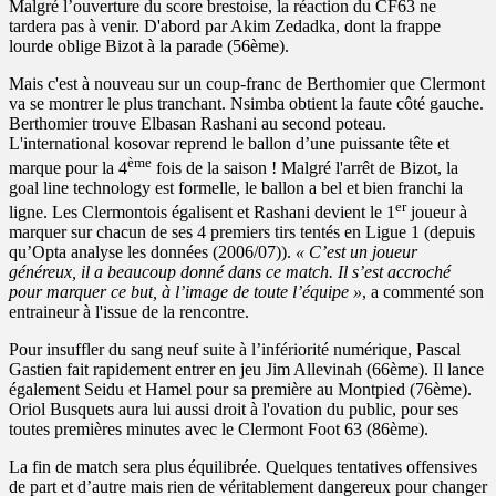
Malgré l’ouverture du score brestoise, la réaction du CF63 ne
tardera pas à venir. D'abord par Akim Zedadka, dont la frappe
lourde oblige Bizot à la parade (56ème).
Mais c'est à nouveau sur un coup-franc de Berthomier que Clermont
va se montrer le plus tranchant. Nsimba obtient la faute côté gauche.
Berthomier trouve Elbasan Rashani au second poteau.
L'international kosovar reprend le ballon d’une puissante tête et
ème
marque pour la 4
fois de la saison ! Malgré l'arrêt de Bizot, la
goal line technology est formelle, le ballon a bel et bien franchi la
er
ligne. Les Clermontois égalisent et Rashani devient le 1
joueur à
marquer sur chacun de ses 4 premiers tirs tentés en Ligue 1 (depuis
qu’Opta analyse les données (2006/07)).
« C’est un joueur
généreux, il a beaucoup donné dans ce match. Il s’est accroché
pour marquer ce but, à l’image de toute l’équipe »
, a commenté son
entraineur à l'issue de la rencontre.
Pour insuffler du sang neuf suite à l’infériorité numérique, Pascal
Gastien fait rapidement entrer en jeu Jim Allevinah (66ème). Il lance
également Seidu et Hamel pour sa première au Montpied (76ème).
Oriol Busquets aura lui aussi droit à l'ovation du public, pour ses
toutes premières minutes avec le Clermont Foot 63 (86ème).
La fin de match sera plus équilibrée. Quelques tentatives offensives
de part et d’autre mais rien de véritablement dangereux pour changer