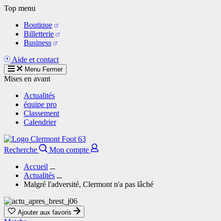
Aller
Top menu
au
Boutique
contenu
Billetterie
principal
Business
Aide et contact
Menu
Fermer
Mises en avant
Actualités
équipe pro
Classement
Calendrier
Recherche
Mon compte
Accueil
Actualités
Malgré l'adversité, Clermont n'a pas lâché
Ajouter aux favoris