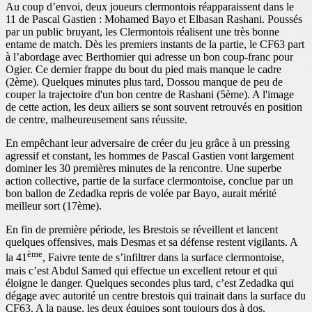
Au coup d’envoi, deux joueurs clermontois réapparaissent dans le
11 de Pascal Gastien : Mohamed Bayo et Elbasan Rashani. Poussés
par un public bruyant, les Clermontois réalisent une très bonne
entame de match. Dès les premiers instants de la partie, le CF63 part
à l’abordage avec Berthomier qui adresse un bon coup-franc pour
Ogier. Ce dernier frappe du bout du pied mais manque le cadre
(2ème). Quelques minutes plus tard, Dossou manque de peu de
couper la trajectoire d'un bon centre de Rashani (5ème). A l'image
de cette action, les deux ailiers se sont souvent retrouvés en position
de centre, malheureusement sans réussite.
En empêchant leur adversaire de créer du jeu grâce à un pressing
agressif et constant, les hommes de Pascal Gastien vont largement
dominer les 30 premières minutes de la rencontre. Une superbe
action collective, partie de la surface clermontoise, conclue par un
bon ballon de Zedadka repris de volée par Bayo, aurait mérité
meilleur sort (17ème).
En fin de première période, les Brestois se réveillent et lancent
quelques offensives, mais Desmas et sa défense restent vigilants. A
ème
la 41
, Faivre tente de s’infiltrer dans la surface clermontoise,
mais c’est Abdul Samed qui effectue un excellent retour et qui
éloigne le danger. Quelques secondes plus tard, c’est Zedadka qui
dégage avec autorité un centre brestois qui trainait dans la surface du
CF63. A la pause, les deux équipes sont toujours dos à dos.